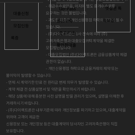
- 취급수수료없음, 이자외 별도 중개수수료를
·
햇살론 특
·
Go-Pass
요구하는 것은 불법입니다.
·
대출신청
- 과도한 대출은 개인신용평점 하락의 원인이 될 수
례보증
론(BUK)
·
모집인등
있습니다.
·
중금리생
- (주)다이렉트론은 1사 전속에 따라 (주)
록증
고려저축은행과 대출모집위탁계약을 체결한
활안정대출
모집법인입니다.
- 대출모집법인 (주)다이렉트론은 금융상품계약 체결
권한이 없습니다.
- 개인신용평점 하락으로 금융거래의 제약 또는
불이익이 발생할 수 있습니다.
- 연체 시 계약기한 만료 전 원리금 변제 의무가 발생할 수 있습니다.
- 계약 체결 전 상품설명서 및 약관을 확인하시기 바랍니다.
- 해당 상품에 대해 충분한 사전 설명을 받을 권리가 있으며, 설명을 이해한 후
거래하시기 바랍니다.
- (주)다이렉트론은 내부기준에 따라 개인정보를 파기하고 있으며, 대출계약을
위하여 고객이 제공한
신용정보 또는 개인정보 등은 대출계약의 당사자인 고려저축은행이 직접
보유합니다.