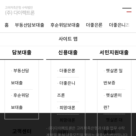
홈
부동산담보대출
후순위담보대출
더좋은론
더좋은니즈론
사이트 맵
담보대출
신용대출
서민지원대출
·
부동산담
·
더좋은론
·
햇살론 일
보대출
반보증
·
더좋은니
·
후순위담
즈론
·
햇살론이
보대출
란?
·
희망대론
·
햇살론 대
·
희망대론
- (주)다이렉트론은 고려저축은행과 대출 업무 수탁
고객센터
출절차
(대환)
계약을 통해 대출모집을 행하는 대출모집법인입니다.