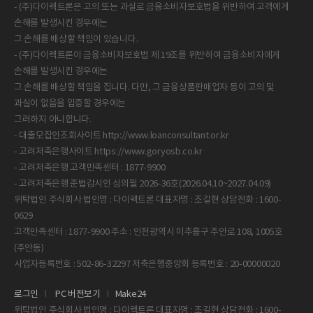
- (주)다이렉트론은 고의 또는 과실로 금융소비자보호법을 위반하여 고객에게
손해를 발생시킨 경우에는
그 손해를 배상할 책임이 있습니다.
- (주)다이렉트론이 금융소비자보호법 제 19조를 위반하여 금융소비자에게
손해를 발생시킨 경우에는
그 손해를 배상할 책임을 집니다. 다만, 그 금융상품판매업자 등이 고의 및
과실이 없음을 입증할 경우에는
그러하지 아니합니다.
- 대출모집인조회사이트 http://www.loanconsultant.or.kr
- 고려저축은행사이트 https://www.goryosb.co.kr
- 고려저축은행 고객만족센터 : 1877-9900
- 고려저축은행 준법감시인 심의필 2026-36호(2026.04.10~2027.04.09)
위탁법인 주식회사 법인명 : 다이렉트론 대표자명 : 조길현 상담전화 : 1600-
0629
고객만족센터 : 1877-9900 주소 : 인천광역시 미추홀구 주안로 108, 1005호
(주안동)
로그인
PC 버전보기
Make24
위탁법인 주식회사 법인명 : 다이렉트론 대표자명 : 조길현 상담전화 : 1600-