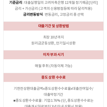
기준금리
: 대출실행일의 고려저축은행 12개월 정기예금[단리]
금리 + 가산금리 (고객의 신용평점등에 따라 달리적용)
금리변동방식
: 변동금리, 고정금리 중 선택
대출기간 및 상환방법
최장 10년까지
원리금균등상환, 만기일시상환
이자 부과 시기
매월 후취 (자동이체 가능)
중도 상환 수수료
기한전상환대출금액x중도상환수수료율x대출잔여일수/
대출약정기간
■중도상환수수료율 : 기업:1.76% (단, 중도상환수수료는
대출개시일로부터 3년 이내 상환시 적용)