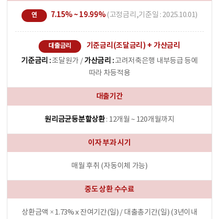
7.15% ~ 19.99%
(고정금리,기준일 : 2025.10.01)
연
기준금리(조달금리) + 가산금리
대출금리
기준금리 :
조달원가 /
가산금리 :
고려저축은행 내부등급 등에
따라 차등적용
대출기간
원리금균등분할상환
: 12개월 ~ 120개월까지
이자 부과 시기
매월 후취 (자동이체 가능)
중도 상환 수수료
상환금액 × 1.73% x 잔여기간(일) / 대출총기간(일) (3년이내