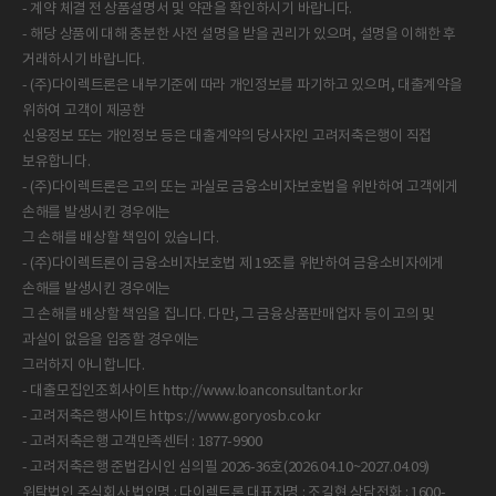
- 계약 체결 전 상품설명서 및 약관을 확인하시기 바랍니다.
- 해당 상품에 대해 충분한 사전 설명을 받을 권리가 있으며, 설명을 이해한 후
거래하시기 바랍니다.
- (주)다이렉트론은 내부기준에 따라 개인정보를 파기하고 있으며, 대출계약을
위하여 고객이 제공한
신용정보 또는 개인정보 등은 대출계약의 당사자인 고려저축은행이 직접
보유합니다.
- (주)다이렉트론은 고의 또는 과실로 금융소비자보호법을 위반하여 고객에게
손해를 발생시킨 경우에는
그 손해를 배상할 책임이 있습니다.
- (주)다이렉트론이 금융소비자보호법 제 19조를 위반하여 금융소비자에게
손해를 발생시킨 경우에는
그 손해를 배상할 책임을 집니다. 다만, 그 금융상품판매업자 등이 고의 및
과실이 없음을 입증할 경우에는
그러하지 아니합니다.
- 대출모집인조회사이트 http://www.loanconsultant.or.kr
- 고려저축은행사이트 https://www.goryosb.co.kr
- 고려저축은행 고객만족센터 : 1877-9900
- 고려저축은행 준법감시인 심의필 2026-36호(2026.04.10~2027.04.09)
위탁법인 주식회사 법인명 : 다이렉트론 대표자명 : 조길현 상담전화 : 1600-